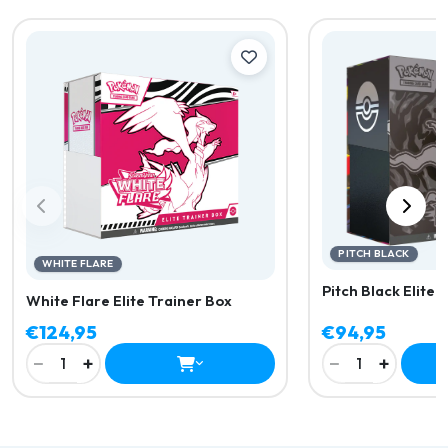
PITCH BLACK
WHITE FLARE
Pitch Black Elite 
White Flare Elite Trainer Box
€124,95
€94,95
−
+
−
+
1
1