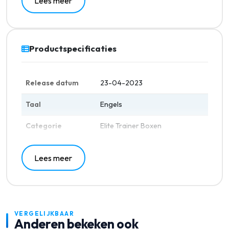
Lees meer
6 schadeteller dobbelstenen
2 Acryl conditie markers
1 Acryl VSTAR-marker
10 pokemon kaarten per pack
Productspecificaties
1 code kaart voor de Trading Card Game Online
Release datum
23-04-2023
Taal
Engels
Categorie
Elite Trainer Boxen
Lees meer
VERGELIJKBAAR
Anderen bekeken ook