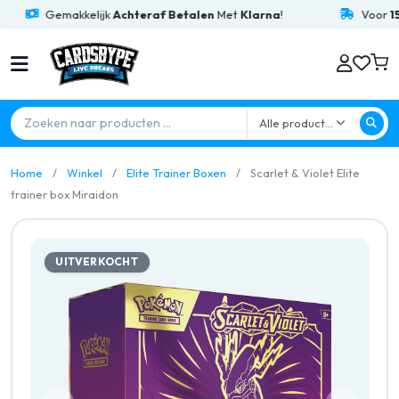
Gemakkelijk
Achteraf Betalen
Met
Klarna
!
Voor
15:00
Alle producten
Home
Winkel
Elite Trainer Boxen
Scarlet & Violet Elite
trainer box Miraidon
UITVERKOCHT