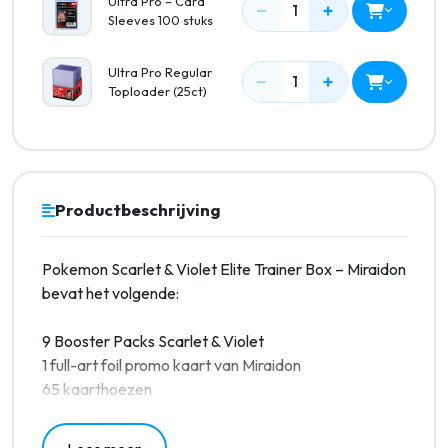
Ultra Pro – Card
−
+
1
Sleeves 100 stuks
Ultra Pro Regular
−
+
1
Toploader (25ct)
Productbeschrijving
Pokemon Scarlet & Violet Elite Trainer Box – Miraidon
bevat het volgende:
9 Booster Packs Scarlet & Violet
1 full-art foil promo kaart van Miraidon
65 kaarthoezen
45 Pokemon Energy kaarten
Een Pokemon spelboek