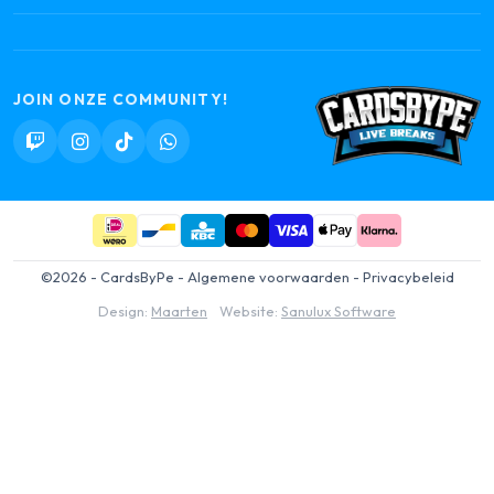
JOIN ONZE COMMUNITY!
©2026 - CardsByPe -
Algemene voorwaarden
-
Privacybeleid
Design:
Maarten
Website:
Sanulux Software