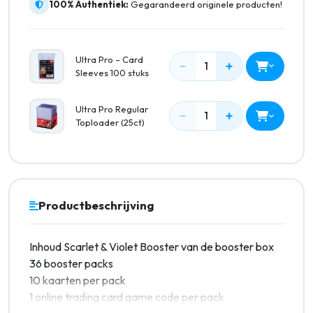
100% Authentiek:
Gegarandeerd originele producten!
Ultra Pro – Card
−
+
1
Sleeves 100 stuks
Ultra Pro Regular
−
+
1
Toploader (25ct)
Productbeschrijving
Inhoud Scarlet & Violet Booster van de booster box
36 booster packs
10 kaarten per pack
1 online trading card game code per pack