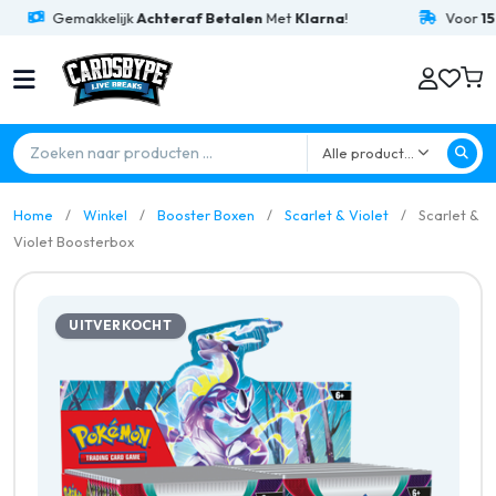
Gemakkelijk
Achteraf Betalen
Met
Klarna
!
Voor
15:00
B
Alle producten
Home
Winkel
Booster Boxen
Scarlet & Violet
Scarlet &
Violet Boosterbox
UITVERKOCHT