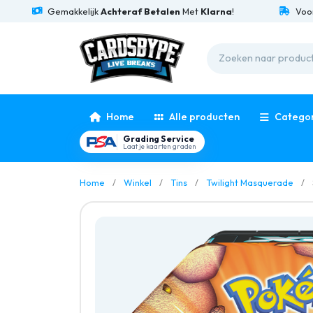
Gemakkelijk
Achteraf Betalen
Met
Klarna
!
Voor
15:00
Home
Alle producten
Catego
Grading Service
Laat je kaarten graden
Home
Winkel
Tins
Twilight Masquerade