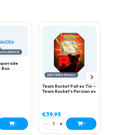
SCARLET & V
151 mini tin
MASQUERADE
squerade
r Box
DESTINED RIVALS
Team Rocket Fall ex Tin –
Team Rocket’s Persian ex
€39,95
€59,95
−
+
−
+
1
1