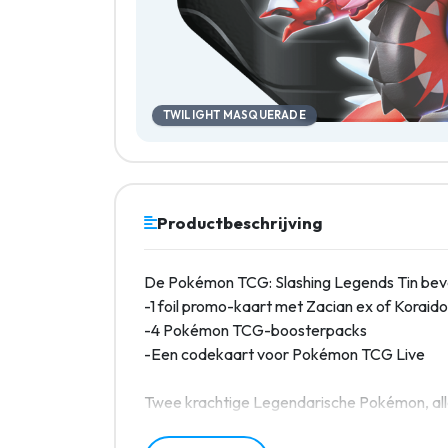
TWILIGHT MASQUERADE
Productbeschrijving
De Pokémon TCG: Slashing Legends Tin bev
-1 foil promo-kaart met Zacian ex of Koraido
-4 Pokémon TCG-boosterpacks
-Een codekaart voor Pokémon TCG Live
Twee krachtige Legendarische Pokémon, alle
verpletteren in je volgende Pokémon TCG-wed