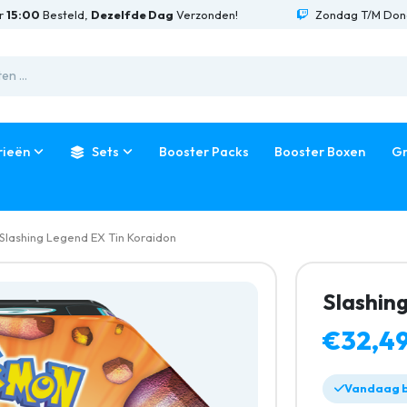
Besteld,
Dezelfde Dag
Verzonden!
Zondag T/M Donderdag 
rieën
Sets
Booster Packs
Booster Boxen
Gr
Slashing Legend EX Tin Koraidon
Slashin
€32,4
Vandaag b