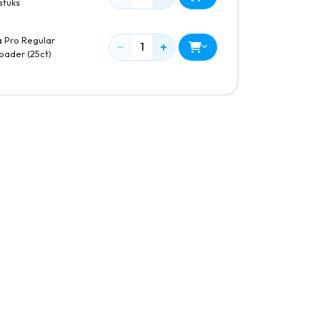
stuks
a Pro Regular
−
+
1
oader (25ct)