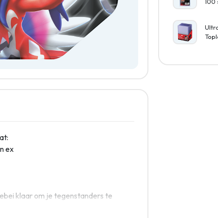
100 
Ultr
Topl
at:
n ex
bei klaar om je tegenstanders te
strijd! Red jij de dag met Zacian ex,