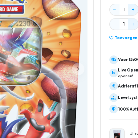
−
+
1
−
+
1
Toevoegen a
Voor 15:0
Live Open
openen!
Achteraf 
Level sys
100% Auth
Ultr