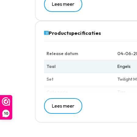
of neem je liever Koraidon ex mee op avontu
Lees meer
volop ondersteuning in de 4 meegeleverde 
Productspecificaties
Release datum
04-06-2
Taal
Engels
Set
Twilight 
Categorie
Tins
Lees meer
10