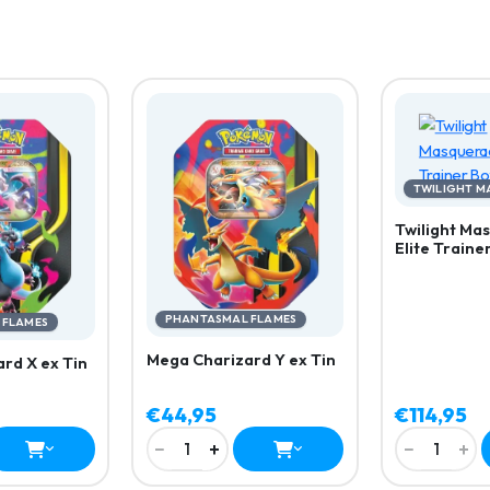
TWILIGHT 
Twilight Ma
Elite Traine
PHANTASMAL FLAMES
 FLAMES
Mega Charizard Y ex Tin
rd X ex Tin
€44,95
€114,95
−
+
−
+
1
1