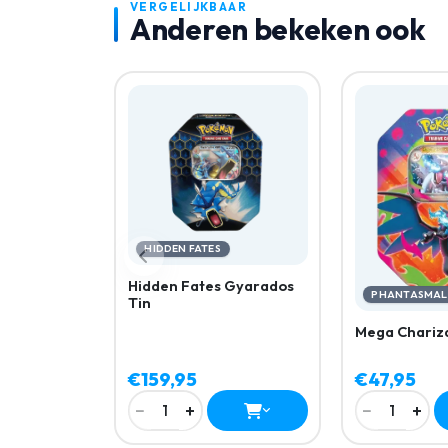
VERGELIJKBAAR
Anderen bekeken ook
HIDDEN FATES
Hidden Fates Gyarados
PHANTASMAL
Tin
Mega Chariza
€159,95
€47,95
−
+
−
+
1
1