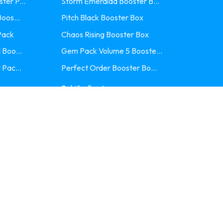
ter P...
Storm Emeralda Booster B...
oos...
Pitch Black Booster Box
Pack
Chaos Rising Booster Box
 Boo...
Gem Pack Volume 5 Booste...
 Pac...
Perfect Order Booster Bo...
Bekijk alle
Design:
Maarten
Website:
Sanulux Software