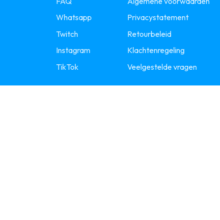
FAQ
Algemene voorwaarden
Whatsapp
Privacystatement
Twitch
Retourbeleid
Instagram
Klachtenregeling
TikTok
Veelgestelde vragen
JOIN ONZE COMMUNITY!
©2026 - CardsByPe -
Algemene voorwaarden
-
Privac