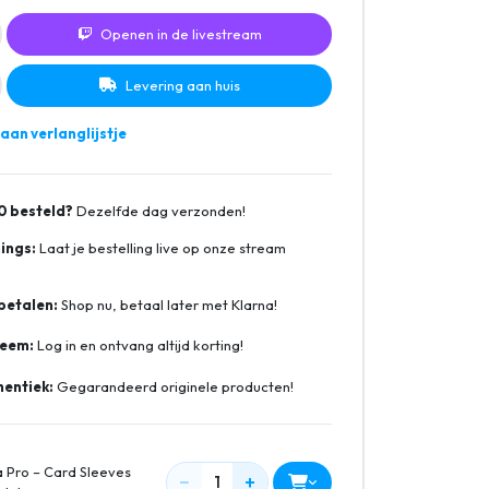
Openen in de livestream
Levering aan huis
an verlanglijstje
0 besteld?
Dezelfde dag verzonden!
ings:
Laat je bestelling live op onze stream
betalen:
Shop nu, betaal later met Klarna!
teem:
Log in en ontvang altijd korting!
entiek:
Gegarandeerd originele producten!
a Pro – Card Sleeves
−
+
1