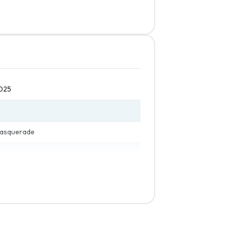
ur? Welke keuze je ook maakt, je vindt
boosterpacks.
025
Masquerade