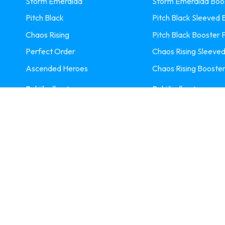
Storm Emeralda
Storm Emeralda Boos
Pitch Black
Pitch Black Sleeved B
Chaos Rising
Pitch Black Booster 
Perfect Order
Chaos Rising Sleeved
Ascended Heroes
Chaos Rising Booster
Bekijk alle
Bekijk alle
ybeleid