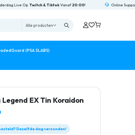
Live Op
Twitch & Tiktok
Vanaf
20:00
!
Online Support
24/7
Alle producten
adedGuard (PSA SLABS)
g Legend EX Tin Koraidon
9
esteld? Dezelfde dag verzonden!