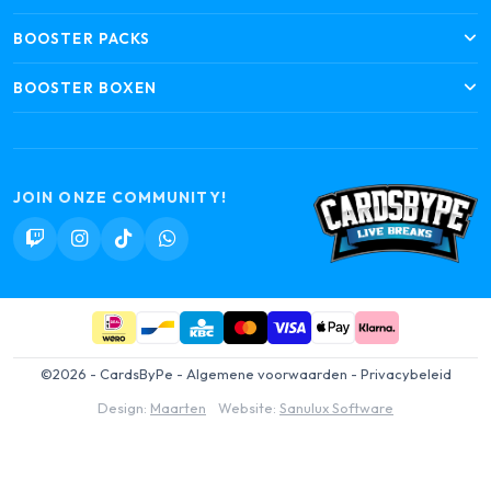
BOOSTER PACKS
BOOSTER BOXEN
JOIN ONZE COMMUNITY!
©2026 - CardsByPe -
Algemene voorwaarden
-
Privacybeleid
Design:
Maarten
Website:
Sanulux Software