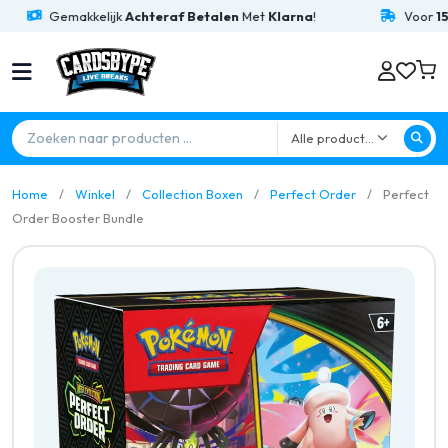
Gemakkelijk
Achteraf Betalen
Met
Klarna
!
Voor
15:00
Bes
Alle producten
Home
Winkel
Collection Boxen
Perfect Order
Perfect
Order Booster Bundle