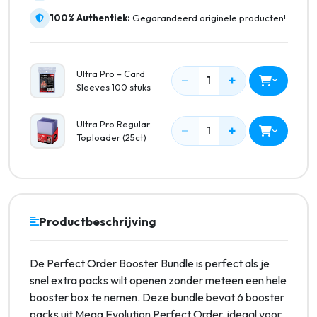
100% Authentiek:
Gegarandeerd originele producten!
Ultra Pro – Card
−
+
1
Sleeves 100 stuks
Ultra Pro Regular
−
+
1
Toploader (25ct)
Productbeschrijving
De Perfect Order Booster Bundle is perfect als je
snel extra packs wilt openen zonder meteen een hele
booster box te nemen. Deze bundle bevat 6 booster
packs uit Mega Evolution Perfect Order, ideaal voor