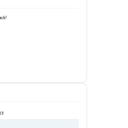
ack!
23