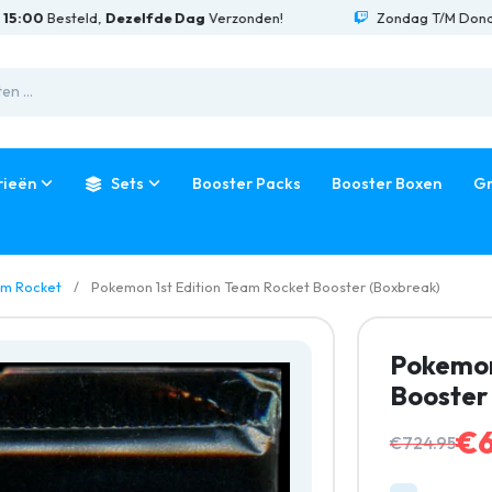
0
Besteld,
Dezelfde Dag
Verzonden!
Zondag T/M Donderda
rieën
Sets
Booster Packs
Booster Boxen
Gr
m Rocket
Pokemon 1st Edition Team Rocket Booster (Boxbreak)
Pokemon
Booster
€6
€724.95