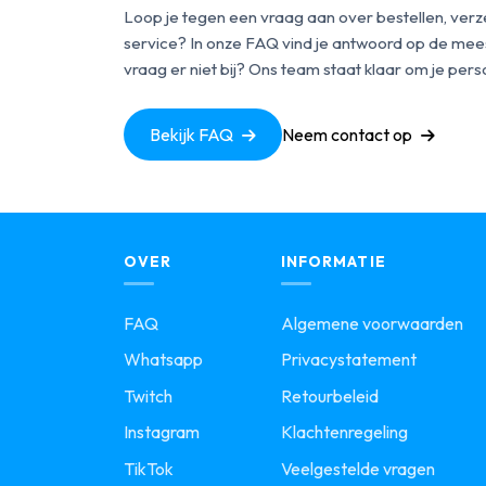
Loop je tegen een vraag aan over bestellen, verz
service? In onze FAQ vind je antwoord op de mees
vraag er niet bij? Ons team staat klaar om je perso
Bekijk FAQ
Neem contact op
OVER
INFORMATIE
FAQ
Algemene voorwaarden
Whatsapp
Privacystatement
Twitch
Retourbeleid
Instagram
Klachtenregeling
TikTok
Veelgestelde vragen