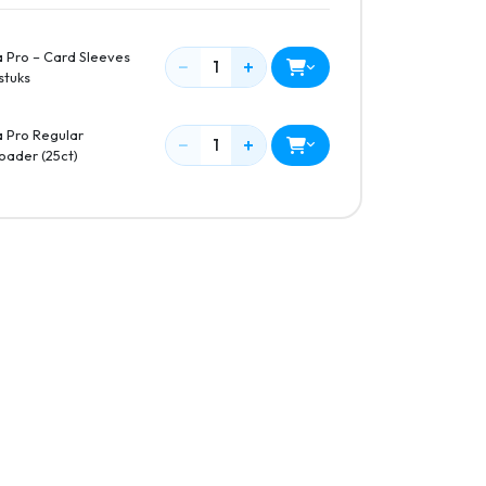
a Pro – Card Sleeves
−
+
1
stuks
a Pro Regular
−
+
1
oader (25ct)