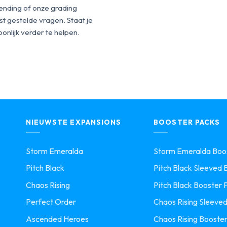
ending of onze grading
t gestelde vragen. Staat je
onlijk verder te helpen.
NIEUWSTE EXPANSIONS
BOOSTER PACKS
Storm Emeralda
Storm Emeralda Boos
Pitch Black
Pitch Black Sleeved B
Chaos Rising
Pitch Black Booster 
Perfect Order
Chaos Rising Sleeved
Ascended Heroes
Chaos Rising Booster