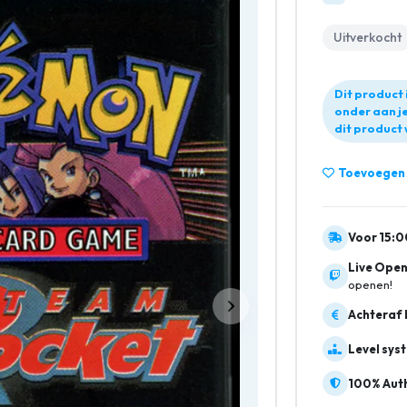
Uitverkocht
Dit product 
onder aan je
dit product 
Toevoegen a
Voor 15:0
Live Open
openen!
Achteraf 
Level sys
100% Auth