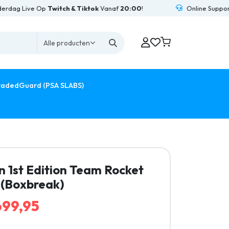
g Live Op
Twitch & Tiktok
Vanaf
20:00
!
Online Support
24/
Alle producten
adedGuard (PSA SLABS)
 1st Edition Team Rocket
 (Boxbreak)
99,95