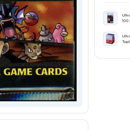
Ultr
100 
Ultr
Topl