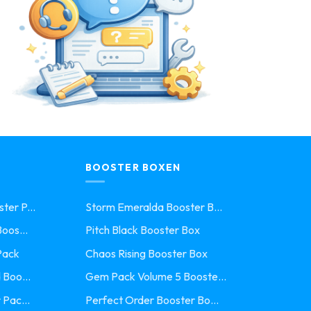
BOOSTER BOXEN
ter P...
Storm Emeralda Booster B...
oos...
Pitch Black Booster Box
Pack
Chaos Rising Booster Box
 Boo...
Gem Pack Volume 5 Booste...
 Pac...
Perfect Order Booster Bo...