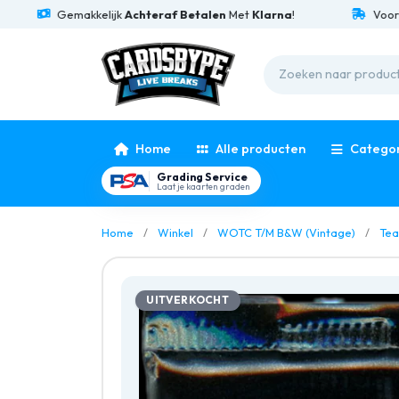
Gemakkelijk
Achteraf Betalen
Met
Klarna
!
Voor
15:0
Home
Alle producten
Catego
Grading Service
Laat je kaarten graden
Home
Winkel
WOTC T/M B&W (Vintage)
Tea
UITVERKOCHT