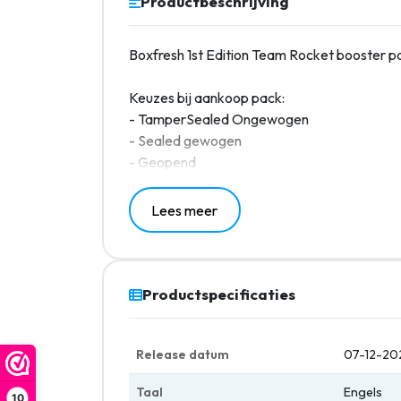
Productbeschrijving
Boxfresh 1st Edition Team Rocket booster p
Keuzes bij aankoop pack:
- TamperSealed Ongewogen
- Sealed gewogen
- Geopend
Lees meer
Productspecificaties
Release datum
07-12-20
Taal
Engels
10