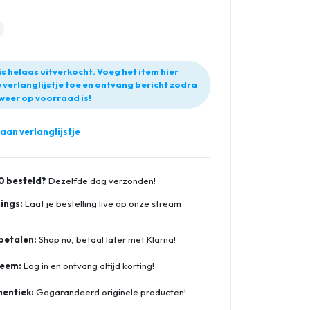
is helaas uitverkocht. Voeg het item hier
 verlanglijstje toe en ontvang bericht zodra
weer op voorraad is!
an verlanglijstje
0 besteld?
Dezelfde dag verzonden!
ings:
Laat je bestelling live op onze stream
betalen:
Shop nu, betaal later met Klarna!
teem:
Log in en ontvang altijd korting!
entiek:
Gegarandeerd originele producten!