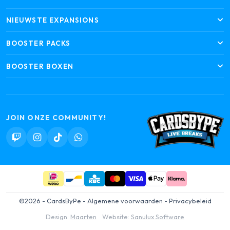
NIEUWSTE EXPANSIONS
BOOSTER PACKS
BOOSTER BOXEN
JOIN ONZE COMMUNITY!
©2026 - CardsByPe -
Algemene voorwaarden
-
Privacybeleid
Design:
Maarten
Website:
Sanulux Software