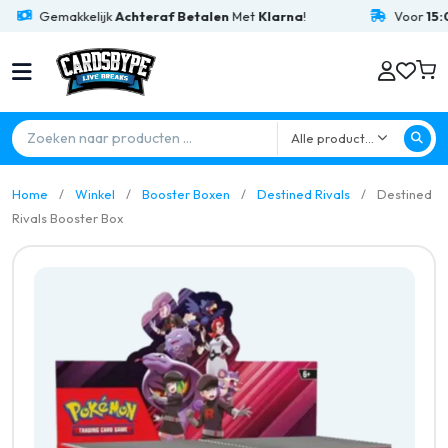
emakkelijk
Achteraf Betalen
Met
Klarna
!
Voor
15:00
Beste
Alle producten
Home
Winkel
Booster Boxen
Destined Rivals
Destined
Rivals Booster Box