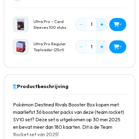
Ultra Pro – Card
−
+
1
Sleeves 100 stuks
Ultra Pro Regular
−
+
1
Toploader (25ct)
Productbeschrijving
Pokémon Destined Rivals Booster Box kopen met
maarliefst 36 booster packs van deze (team rocket)
SV10 set? Deze set is uitgekomen op 30 mei 2025
en bevat meer dan 180 kaarten. Dit is de Team
Rocket set van 2025!