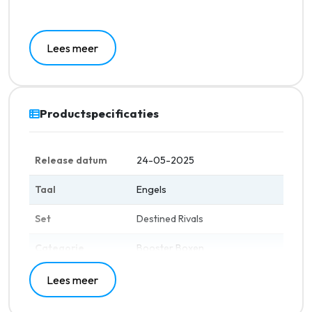
Inhoud Destined Rivals Booster Box:
Lees meer
36 booster packs Destined Rivals
Elke booster pack bevat 10 Destined Rivals
Pokémon kaarten
Productspecificaties
Release datum
24-05-2025
Taal
Engels
Set
Destined Rivals
Categorie
Booster Boxen
Lees meer