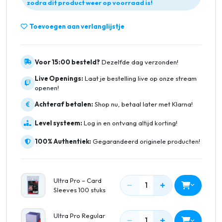
zodra dit product weer op voorraad is!
Toevoegen aan verlanglijstje
Voor 15:00 besteld?
Dezelfde dag verzonden!
Live Openings:
Laat je bestelling live op onze stream
openen!
Achteraf betalen:
Shop nu, betaal later met Klarna!
Level systeem:
Log in en ontvang altijd korting!
100% Authentiek:
Gegarandeerd originele producten!
Ultra Pro – Card
−
+
1
Sleeves 100 stuks
Ultra Pro Regular
−
+
1