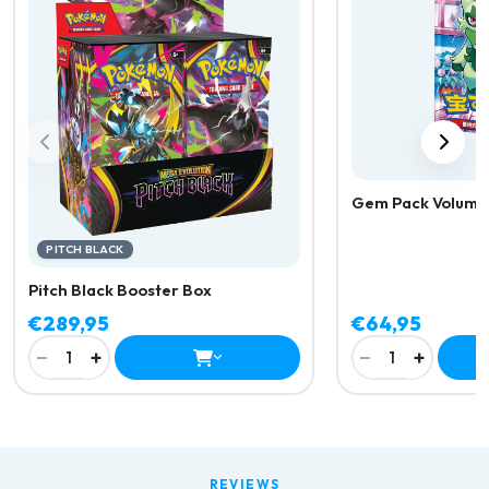
Gem Pack Volume 
PITCH BLACK
Pitch Black Booster Box
€289,95
€64,95
−
+
−
+
1
1
REVIEWS