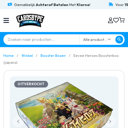
Gemakkelijk
Achteraf Betalen
Met
Klarna
!
Voor
15:00
B
Alle producten
Home
Winkel
Booster Boxen
Eevee Heroes Boosterbox
(japans)
UITVERKOCHT