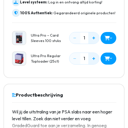
Level systeem:
Log in en ontvang altijd korting!
100% Authentiek:
Gegarandeerd originele producten!
Ultra Pro – Card
−
+
1
Sleeves 100 stuks
Ultra Pro Regular
−
+
1
Toploader (25ct)
Productbeschrijving
Wil jij de uitstraling van je PSA slabs naar een hoger
level tillen. Zoek dan niet verder en voeg
GradedGuard toe aan je verzameling. In genoeg