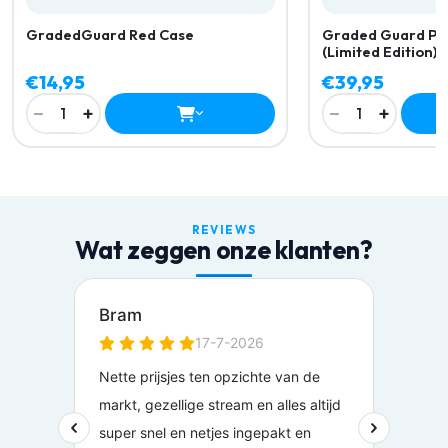
Graded Guard PS
GradedGuard Red Case
(Limited Edition) 
€14,95
€39,95
−
+
−
+
1
1
REVIEWS
Wat zeggen onze klanten?