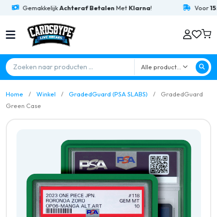
Gemakkelijk
Achteraf Betalen
Met
Klarna
!
Voor
15:00
Alle producten
Home
Winkel
GradedGuard (PSA SLABS)
GradedGuard
Green Case