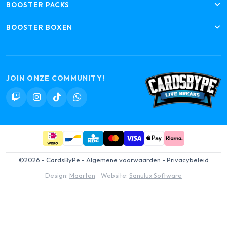
BOOSTER PACKS
BOOSTER BOXEN
JOIN ONZE COMMUNITY!
©2026 - CardsByPe -
Algemene voorwaarden
-
Privacybeleid
Design:
Maarten
Website:
Sanulux Software