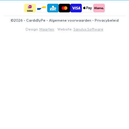
©2026 - CardsByPe -
Algemene voorwaarden
-
Privacybeleid
Design:
Maarten
Website:
Sanulux Software