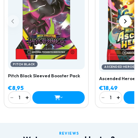
PITCH BLACK
ASCENDED HEROES
Pitch Black Sleeved Booster Pack
Ascended Heroes
€8,95
€18,49
−
+
−
+
1
1
REVIEWS