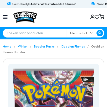
Gemakkelijk
Achteraf Betalen
Met
Klarna
!
Voor
15:00
Bes
Alle producten
Home
Winkel
Booster Packs
Obsidian Flames
Obsidian
Flames Booster