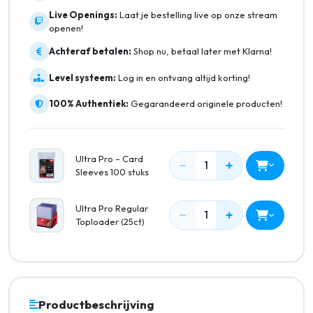
Live Openings:
Laat je bestelling live op onze stream
openen!
Achteraf betalen:
Shop nu, betaal later met Klarna!
Level systeem:
Log in en ontvang altijd korting!
100% Authentiek:
Gegarandeerd originele producten!
Ultra Pro – Card
−
+
1
Sleeves 100 stuks
Ultra Pro Regular
−
+
1
Toploader (25ct)
Productbeschrijving