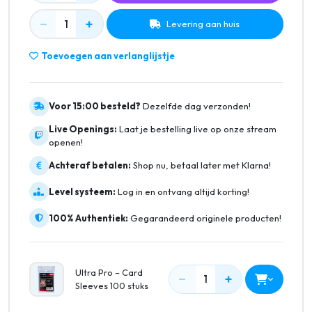
−
+
1
Levering aan huis
Toevoegen aan verlanglijstje
Voor 15:00 besteld?
Dezelfde dag verzonden!
Live Openings:
Laat je bestelling live op onze stream
openen!
Achteraf betalen:
Shop nu, betaal later met Klarna!
Level systeem:
Log in en ontvang altijd korting!
100% Authentiek:
Gegarandeerd originele producten!
Ultra Pro – Card
−
+
1
Sleeves 100 stuks