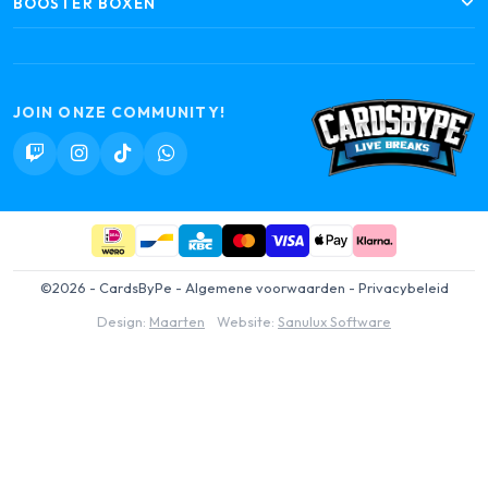
BOOSTER BOXEN
JOIN ONZE COMMUNITY!
©2026 - CardsByPe -
Algemene voorwaarden
-
Privacybeleid
Design:
Maarten
Website:
Sanulux Software