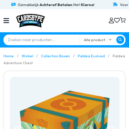
Gemakkelijk
Achteraf Betalen
Met
Klarna
!
Voor
15:00
B
Alle producten
Home
Winkel
Collection Boxen
Paldea Evolved
Paldea
Adventure Chest