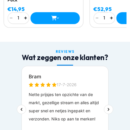
€14,95
€52,95
−
+
−
+
1
1
REVIEWS
Wat zeggen onze klanten?