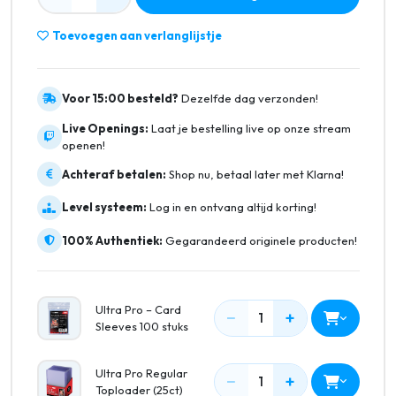
Toevoegen aan verlanglijstje
Voor 15:00 besteld?
Dezelfde dag verzonden!
Live Openings:
Laat je bestelling live op onze stream
openen!
Achteraf betalen:
Shop nu, betaal later met Klarna!
Level systeem:
Log in en ontvang altijd korting!
100% Authentiek:
Gegarandeerd originele producten!
Ultra Pro – Card
−
+
1
Sleeves 100 stuks
Ultra Pro Regular
−
+
1
Toploader (25ct)