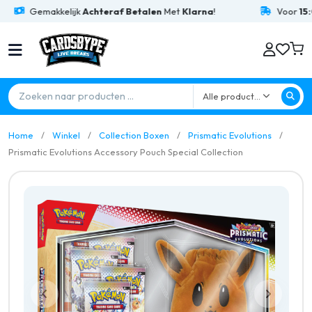
Gemakkelijk
Achteraf Betalen
Met
Klarna
!
Voor
15:00
B
Alle producten
Home
Winkel
Collection Boxen
Prismatic Evolutions
Prismatic Evolutions Accessory Pouch Special Collection