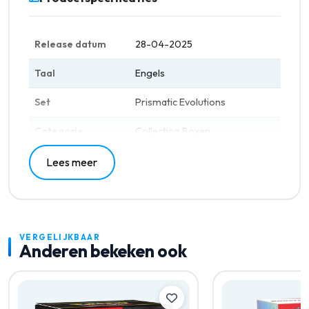
Supporter-kaarten
Vijf hyperzeldzame goudgeëtste Pokémon ex-
kaarten
Release datum
28-04-2025
Taal
Engels
Set
Prismatic Evolutions
Categorie
Collection Boxen
Lees meer
VERGELIJKBAAR
Anderen bekeken ook