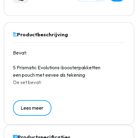
Productbeschrijving
Bevat:
5 Prismatic Evolutions-boosterpakketten
een pouch met eevee als tekening
De set bevat:
Ruim 175 kaarten
Zes ACE SPEC Trainer-kaarten
Lees meer
10 Pokémon ex en 15 Tera Pokémon ex
12 uiterst zeldzame Supporter-kaarten
Illustratie Rare kaarten
32 speciale illustratie zeldzame Pokémon ex- en
Productspecificaties