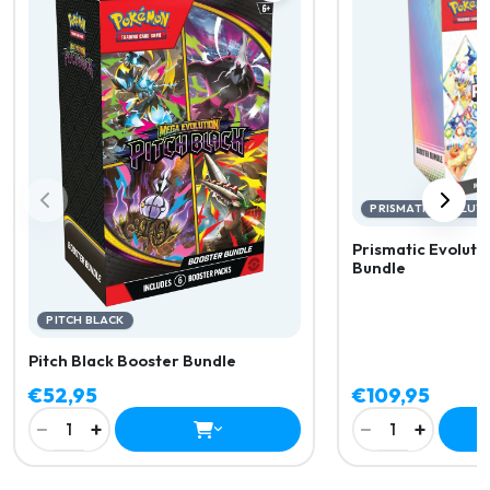
PRISMATIC EVOLUT
Prismatic Evoluti
Bundle
PITCH BLACK
Pitch Black Booster Bundle
€52,95
€109,95
−
+
−
+
1
1