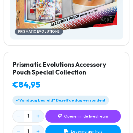
PRISMATIC EVOLUTIONS
Prismatic Evolutions Accessory
Pouch Special Collection
€84,95
Vandaag besteld? Dezelfde dag verzonden!
−
+
1
Openen in de livestream
−
+
1
Levering aan huis