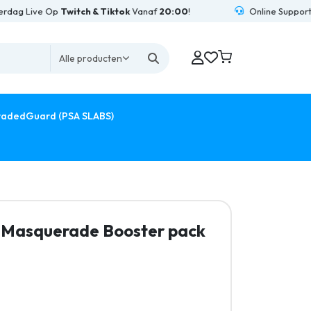
ive Op
Twitch & Tiktok
Vanaf
20:00
!
Online Support
24/7
Be
Alle producten
adedGuard (PSA SLABS)
t Masquerade Booster pack