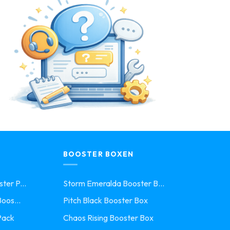
BOOSTER BOXEN
ter P...
Storm Emeralda Booster B...
oos...
Pitch Black Booster Box
Pack
Chaos Rising Booster Box