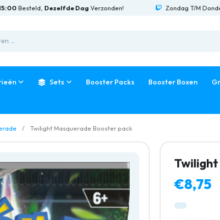
esteld,
Dezelfde Dag
Verzonden!
Zondag T/M Donderdag L
rieën
Sets
Booster Packs
Booster Boxen
Gr
uerade
Twilight Masquerade Booster pack
Twiligh
€8,75