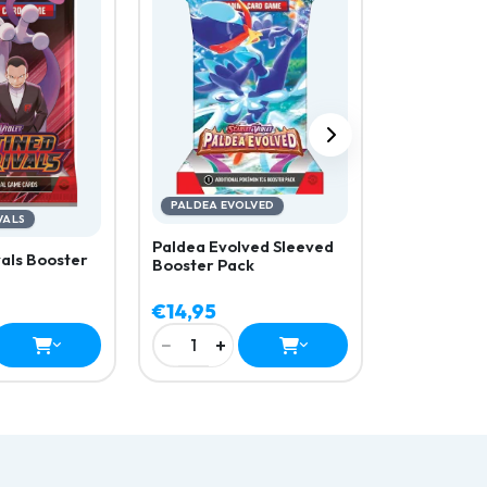
Pack
PALDEA EVOLVED
VALS
Paldea Evolved Sleeved
vals Booster
Booster Pack
€14,95
€9,99
−
+
−
+
1
1