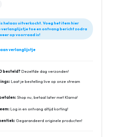
is helaas uitverkocht. Voeg het item hier
 verlanglijstje toe en ontvang bericht zodra
weer op voorraad is!
an verlanglijstje
0 besteld?
Dezelfde dag verzonden!
ings:
Laat je bestelling live op onze stream
betalen:
Shop nu, betaal later met Klarna!
teem:
Log in en ontvang altijd korting!
entiek:
Gegarandeerd originele producten!