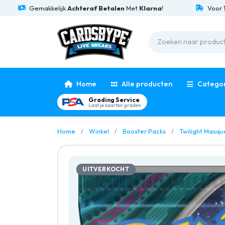
Gemakkelijk
Achteraf Betalen
Met
Klarna
!
Voor
15:00
B
Home
Alle producten
Catego
Grading Service
Laat je kaarten graden
Home
Winkel
Booster Packs
Twilight Masq
UITVERKOCHT