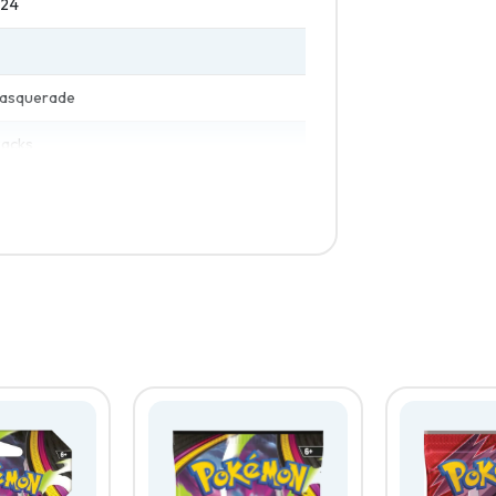
024
Masquerade
Packs