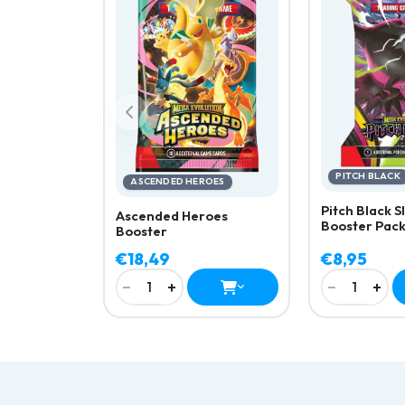
PITCH BLACK
ASCENDED HEROES
Pitch Black 
Ascended Heroes
Booster Pac
Booster
€18,49
€8,95
−
+
−
+
1
1