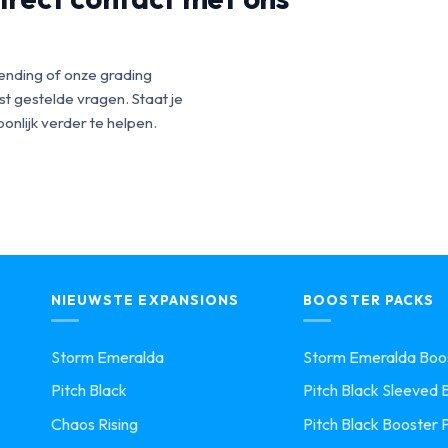
ending of onze grading
t gestelde vragen. Staat je
onlijk verder te helpen.
NIEUWSTE EXPANSIONS
BOOSTER PACKS
Storm Emeralda
Storm Emeralda Boos
Pitch Black
Pitch Black Sleeved B
Chaos Rising
Pitch Black Booster 