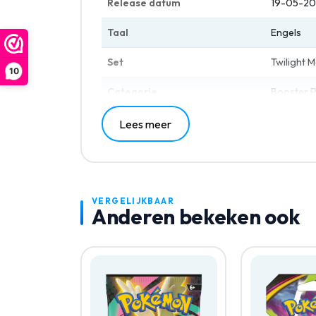
Release datum
19-05-2
Taal
Engels
Set
Twilight 
10
Categorie
Booster 
Lees meer
VERGELIJKBAAR
Anderen bekeken ook