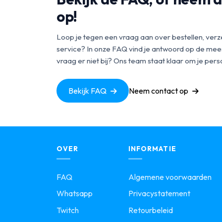
op!
Loop je tegen een vraag aan over bestellen, verz
service? In onze FAQ vind je antwoord op de mees
vraag er niet bij? Ons team staat klaar om je perso
Bekijk FAQ
Neem contact op
OVER
INFORMATIE
FAQ
Algemene voorwaarden
Whatsapp
Privacystatement
Twitch
Retourbeleid