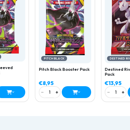
PITCH BLACK
DESTINED RI
Sleeved
Pitch Black Booster Pack
Destined Ri
k
Pack
€8,95
€13,95
−
+
−
+
1
1