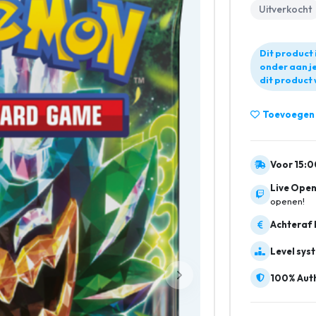
Uitverkocht
Dit product 
onder aan je
dit product 
Toevoegen a
Voor 15:0
Live Open
openen!
Achteraf 
Level sys
100% Auth