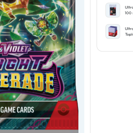
Ultr
100 
Ultr
Topl