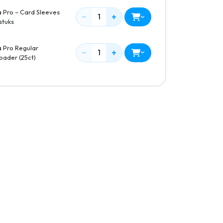
a Pro – Card Sleeves
−
+
1
stuks
a Pro Regular
−
+
1
oader (25ct)