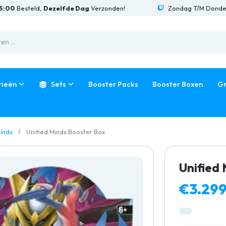
steld,
Dezelfde Dag
Verzonden!
Zondag T/M Donderdag L
rieën
Sets
Booster Packs
Booster Boxen
Gr
Minds
Unified Minds Booster Box
Unified
€3.299