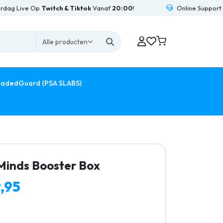
ive Op
Twitch & Tiktok
Vanaf
20:00
!
Online Support
24/7
Be
Alle producten
adedGuard (PSA SLABS)
 Minds Booster Box
,95