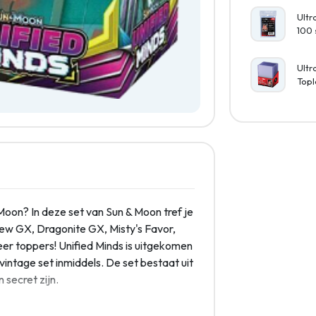
Ultr
100 
Ultr
Topl
oon? In deze set van Sun & Moon tref je
ew GX, Dragonite GX, Misty's Favor,
er toppers! Unified Minds is uitgekomen
intage set inmiddels. De set bestaat uit
secret zijn.