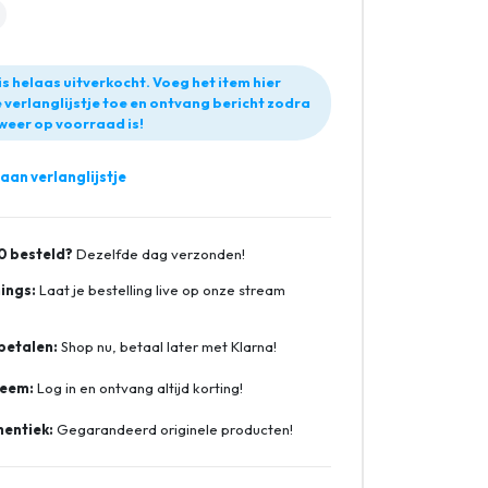
is helaas uitverkocht. Voeg het item hier
 verlanglijstje toe en ontvang bericht zodra
weer op voorraad is!
an verlanglijstje
0 besteld?
Dezelfde dag verzonden!
ings:
Laat je bestelling live op onze stream
betalen:
Shop nu, betaal later met Klarna!
teem:
Log in en ontvang altijd korting!
entiek:
Gegarandeerd originele producten!