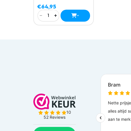
€64,95
−
+
1