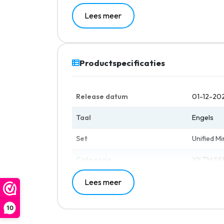
Lees meer
36 packs Unified Minds
Elke pack bevat 10 Unified Minds kaarten
Productspecificaties
Release datum
01-12-20
Taal
Engels
Set
Unified M
Categorie
XY TM S&M
Lees meer
10