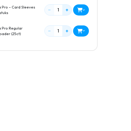
a Pro – Card Sleeves
−
+
1
stuks
a Pro Regular
−
+
1
oader (25ct)