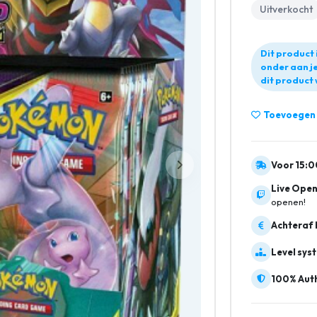
Uitverkocht
Dit product 
onder aan je
dit product 
Toevoegen a
Voor 15:0
Live Open
openen!
Achteraf 
Level sys
100% Auth