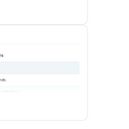
24
inds
 (Mid Era)