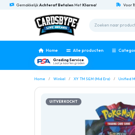
Gemakkelijk
Achteraf Betalen
Met
Klarna
!
Voor
15:00
Be
Home
Alle producten
Catego
Grading Service
Laat je kaarten graden
Home
Winkel
XY TM S&M (Mid Era)
Unified 
UITVERKOCHT