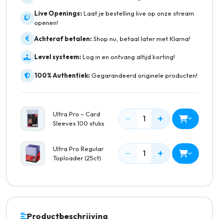
Live Openings:
Laat je bestelling live op onze stream
openen!
Achteraf betalen:
Shop nu, betaal later met Klarna!
Level systeem:
Log in en ontvang altijd korting!
100% Authentiek:
Gegarandeerd originele producten!
Ultra Pro – Card
−
+
1
Sleeves 100 stuks
Ultra Pro Regular
−
+
1
Toploader (25ct)
Productbeschrijving