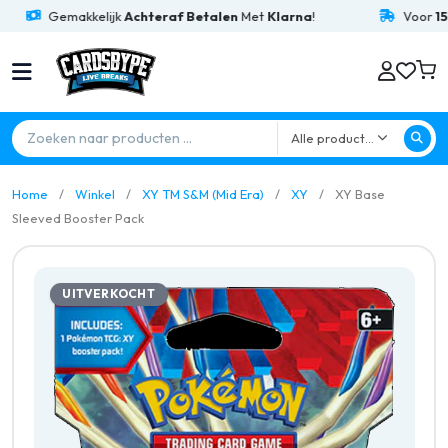
Gemakkelijk
Achteraf Betalen
Met
Klarna
!
Voor
15:0
Alle producten
Home
Winkel
XY TM S&M (Mid Era)
XY
XY Base
Sleeved Booster Pack
UITVERKOCHT