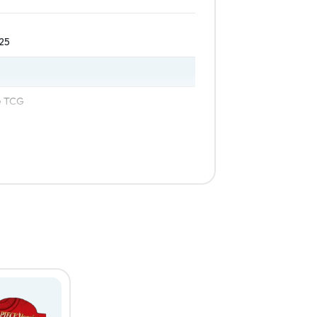
25
e TCG