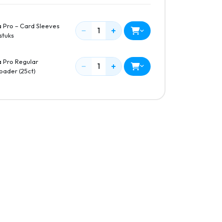
a Pro – Card Sleeves
−
+
1
stuks
a Pro Regular
−
+
1
oader (25ct)