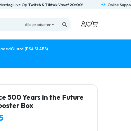
 Live Op
Twitch & Tiktok
Vanaf
20:00
!
Online Support
24/
Alle producten
adedGuard (PSA SLABS)
e 500 Years in the Future
oster Box
5