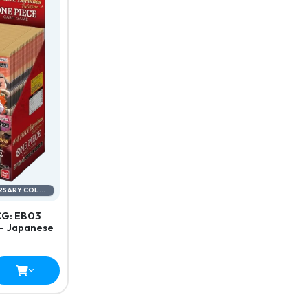
20TH ANNIVERSARY COLLECTION
CG: EB03
– Japanese