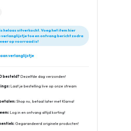
is helaas uitverkocht. Voeg het item hier
 verlanglijstje toe en ontvang bericht zodra
weer op voorraad is!
an verlanglijstje
0 besteld?
Dezelfde dag verzonden!
ings:
Laat je bestelling live op onze stream
betalen:
Shop nu, betaal later met Klarna!
teem:
Log in en ontvang altijd korting!
entiek:
Gegarandeerd originele producten!