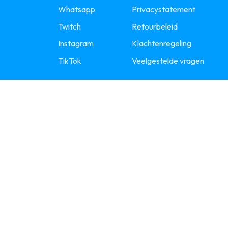
Whatsapp
Privacystatement
Twitch
Retourbeleid
Instagram
Klachtenregeling
TikTok
Veelgestelde vragen
JOIN ONZE COMMUNITY!
©2026 - CardsByPe -
Algemene voorwaarden
-
Privac