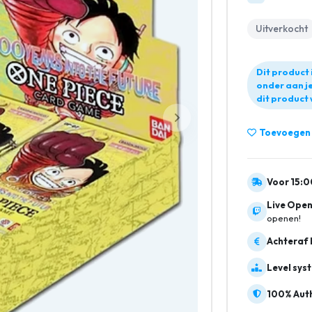
Uitverkocht
Dit product 
onder aan je
dit product 
Toevoegen a
Voor 15:0
Live Open
openen!
Achteraf 
Level sys
100% Auth