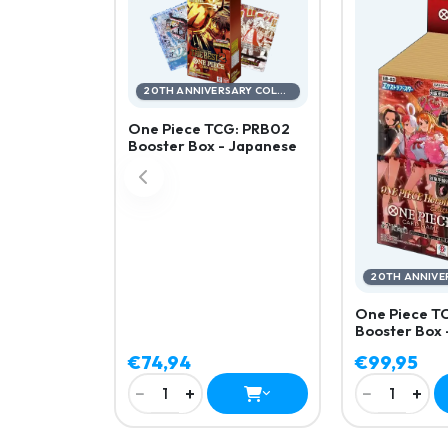
20TH ANNIVERSARY COLLECTION
One Piece TCG: PRB02
Booster Box - Japanese
One Piece T
Booster Box 
€74,94
€99,95
−
+
−
+
1
1