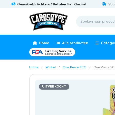
Gemakkelijk
Achteraf Betalen
Met
Klarna
!
Voor
15:0
Home
Alle producten
Catego
Grading Service
Laat je kaarten graden
Home
Winkel
One Piece TCG
One Piece 500
UITVERKOCHT