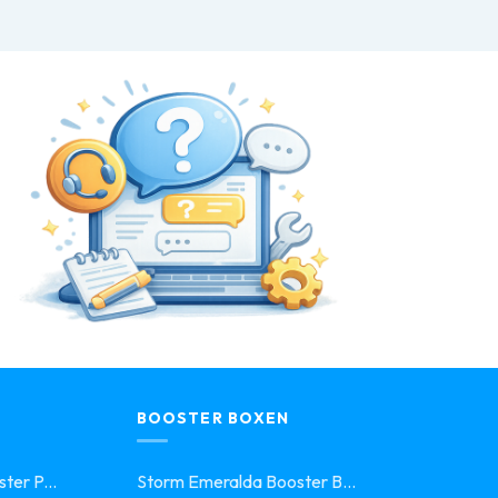
BOOSTER BOXEN
ter P...
Storm Emeralda Booster B...