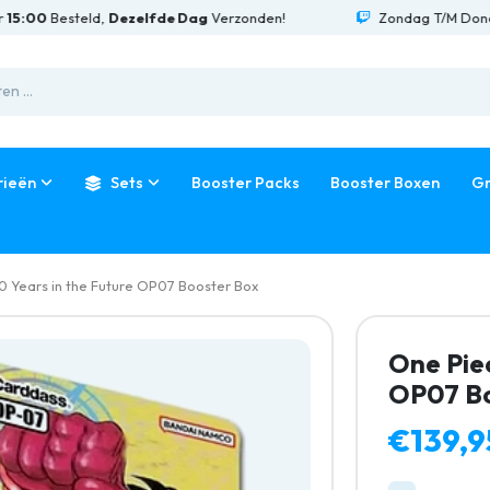
0
Besteld,
Dezelfde Dag
Verzonden!
Zondag T/M Donderdag
rieën
Sets
Booster Packs
Booster Boxen
Gr
 Years in the Future OP07 Booster Box
One Piec
OP07 Bo
€139,9