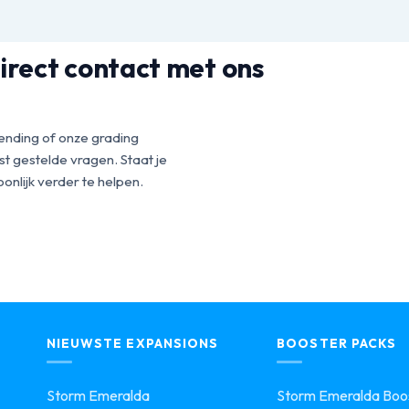
irect contact met ons
ending of onze grading
t gestelde vragen. Staat je
onlijk verder te helpen.
NIEUWSTE EXPANSIONS
BOOSTER PACKS
Storm Emeralda
Storm Emeralda Boos