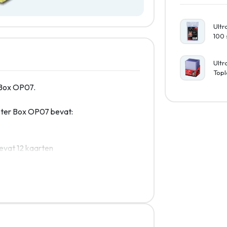
Ultr
100 
Ultr
Topl
 Box OP07.
ster Box OP07 bevat:
evat 12 kaarten