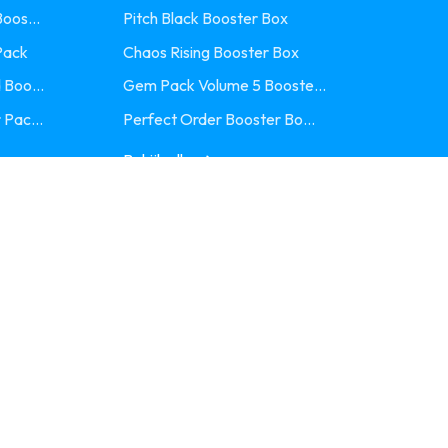
oos...
Pitch Black Booster Box
Pack
Chaos Rising Booster Box
 Boo...
Gem Pack Volume 5 Booste...
 Pac...
Perfect Order Booster Bo...
Bekijk alle
Design:
Maarten
Website:
Sanulux Software