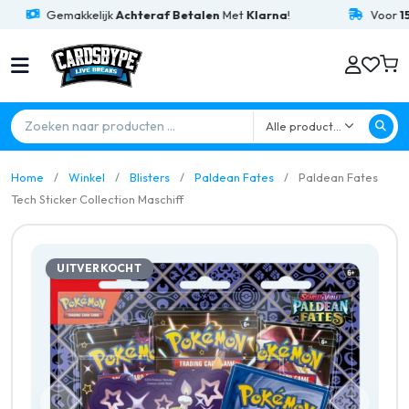
Gemakkelijk
Achteraf Betalen
Met
Klarna
!
Voor
15:00
Bes
Alle producten
Home
Winkel
Blisters
Paldean Fates
Paldean Fates
Tech Sticker Collection Maschiff
UITVERKOCHT