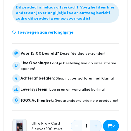
Dit product is helaas uitverkocht. Voeg het item hier
onder aan je verlanglijstje toe en ontvang bericht
zodra dit product weer op voorraad is!
Toevoegen aan verlanglijstje
Voor 15:00 besteld?
Dezelfde dag verzonden!
Live Openings:
Laat je bestelling live op onze stream
openen!
Achteraf betalen:
Shop nu, betaal later met Klarna!
Level systeem:
Log in en ontvang altijd korting!
100% Authentiek:
Gegarandeerd originele producten!
Ultra Pro – Card
−
+
1
Sleeves 100 stuks