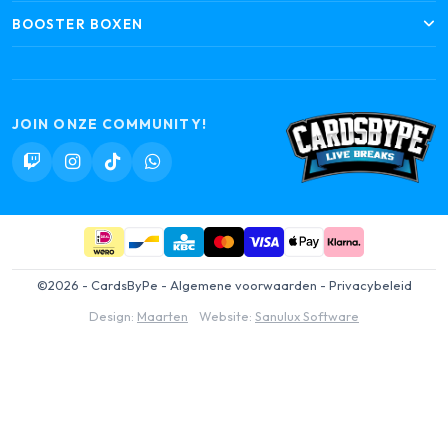
BOOSTER BOXEN
JOIN ONZE COMMUNITY!
©2026 - CardsByPe -
Algemene voorwaarden
-
Privacybeleid
Design:
Maarten
Website:
Sanulux Software