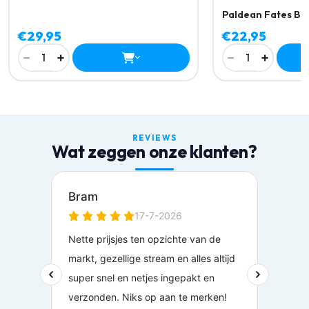
Paldean Fates Bo
€29,95
€22,95
−
+
−
+
1
1
REVIEWS
Wat zeggen onze klanten?