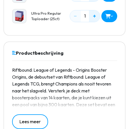
Ultra Pro Regular
−
+
1
Toploader (25ct)
Productbeschrijving
Riftbound: League of Legends - Origins Booster
Origins, de debuutset van Riftbound: League of
Legends TCG, brengt Champions als nooit tevoren
naar het slagveld. Versterk je deck met
boosterpacks van 14 kaarten, die je kunt kiezen uit
een pool van bijna 300 kaarten. Deze set bevat een
breed scala aan artwork van legendarische League
of Legends-artiesten. Trek je een epische
Lees meer
gamechanger, een prachtige alternatieve kaart of