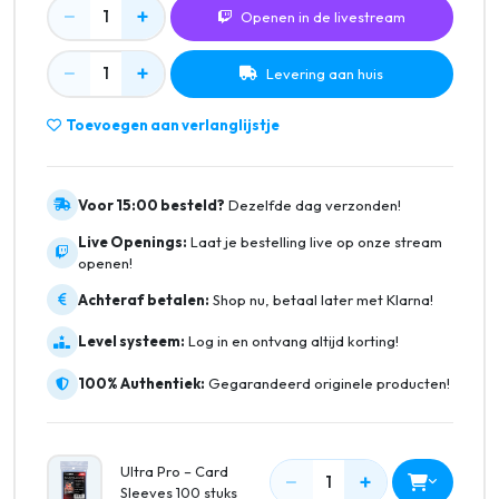
−
+
1
Openen in de livestream
−
+
1
Levering aan huis
Toevoegen aan verlanglijstje
Voor 15:00 besteld?
Dezelfde dag verzonden!
Live Openings:
Laat je bestelling live op onze stream
openen!
Achteraf betalen:
Shop nu, betaal later met Klarna!
Level systeem:
Log in en ontvang altijd korting!
100% Authentiek:
Gegarandeerd originele producten!
Ultra Pro – Card
−
+
1
Sleeves 100 stuks