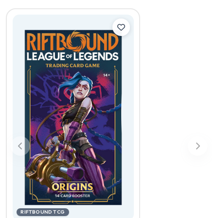
Ontworpen voor de strijd
Of het nu gaat om 1-tegen-1-duels of wisselende
multiplayer-allianties, Riftbound is gemaakt voor een
verscheidenheid aan spannende spelvormen!
RIFTBOUND TCG