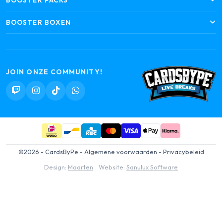
BOOSTER PACKS
BOOSTER BOXEN
JOIN ONZE COMMUNITY!
©2026 - CardsByPe -
Algemene voorwaarden
-
Privacybeleid
Design:
Maarten
Website:
Sanulux Software